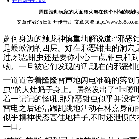
每日新开传世sf
周围法师玩家的大面积火海在这个时候的确起
文章作者:每日新开传奇sf
文章来源:http://www.6o8o.com
萧何身边的触龙神慎重地解说道:“邪恶
是蜈蚣洞的四层。好在邪恶钳虫的洞穴
过,邪恶钳虫还是要你小心一点,钳虫和
物。一旦被它们发现的话,现在的邪恶钳
一道道帝着隆隆雷声地闪电准确的落到
虫”的大灶蚂子身上。居然发出了“咔嚓咔
着一记记的怪吼,那邪恶钳虫似乎并没有
雷电之后还活踹乱跳地活动在林嘉身前的
似乎精神状态甚佳地样子,不时还泄愤的
一口。