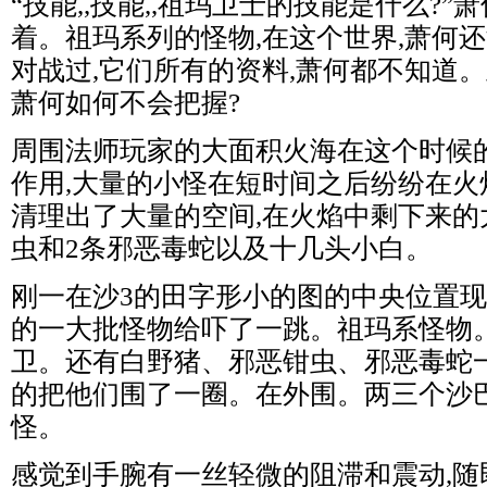
“技能,,技能,,祖玛卫士的技能是什么?
着。祖玛系列的怪物,在这个世界,萧何
对战过,它们所有的资料,萧何都不知道
萧何如何不会把握?
周围法师玩家的大面积火海在这个时候
作用,大量的小怪在短时间之后纷纷在火
清理出了大量的空间,在火焰中剩下来的
虫和2条邪恶毒蛇以及十几头小白。
刚一在沙3的田字形小的图的中央位置
的一大批怪物给吓了一跳。祖玛系怪物
卫。还有白野猪、邪恶钳虫、邪恶毒蛇一
的把他们围了一圈。在外围。两三个沙
怪。
感觉到手腕有一丝轻微的阻滞和震动,随