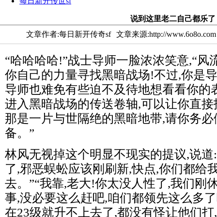
每日新开传世sf
说到这里老二自己都乐了
文章作者:每日新开传奇sf
文章来源:http://www.6o8o.com
“哈哈哈哈!”战士导师一脸浓浓笑意,“风
你自己的力量寻找黑暗战场!不过,你是
导师也难免有些迫不及待地想看看你的表
进入黑暗战场的传送卷轴,可以让你直接
那是一片与世隔绝的黑暗地带,请你务必
备。”
林风无视掉这个明显不现实的提议,说道
了,邪恶蜈蚣应该刚刷新,快点,你们都给我
去。”“我靠,老大!你太没人性了,我们
事,没必要这么赶吧,咱们都领先这么多
在23级就升不上去了,都没有怪让他们打