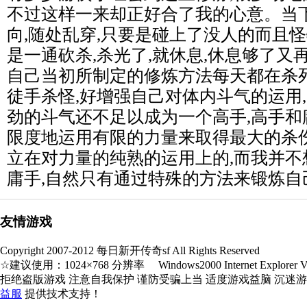
不过这样一来却正好合了我的心意。当
向,随处乱穿,只要是碰上了没人的而且
是一通砍杀,杀光了,就休息,休息够了又
自己当初所制定的修炼方法每天都在杀死
徒手杀怪,好增强自己对体内斗气的运用
劲的斗气还不足以成为一个高手,高手和
限度地运用有限的力量来取得最大的杀伤
立在对力量的纯熟的运用上的,而我并不
庸手,自然只有通过特殊的方法来锻炼自
友情游戏
Copyright 2007-2012 每日新开传奇sf All Rights Reserved
☆建议使用：1024×768 分辨率 Windows2000 Internet Explorer V5.
拒绝盗版游戏 注意自我保护 谨防受骗上当 适度游戏益脑 沉迷
益服
提供技术支持！