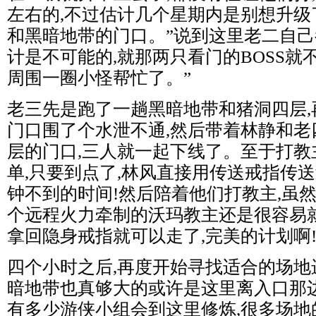
左右的,不过估计几个星期内是别想升级
和黑暗地带的门口。”说到这里老二自己都
计是不可能的,就那两只看门的BOSS就
周围一圈小怪帮忙了。”
老三先是跑了一趟黑暗地带和猪洞四层,
门口围了个水泄不通,然后带着林静和老
层的门口,三人就一起下线了。至于打教
单,只要到点了,林风直接用传送戒指传送
钟不到的时间!然后陪着他们打教主,虽
个远程火力牵制的沃玛教主还是很容易就
拿回隐身戒指就可以走了,完美的计划啊
四个小时之后,再度开始寻找适合的场地
暗地带也真够大的或许是这里离入口那
有多少游侠小组会到这里修炼,很多场地