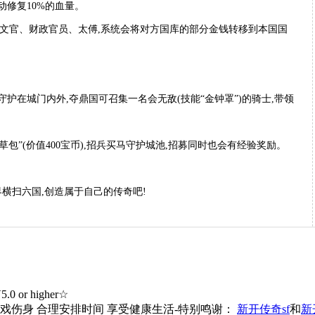
动修复10%的血量。
,如文官、财政官员、太傅,系统会将对方国库的部分金钱转移到本国国
守护在城门内外,夺鼎国可召集一名会无敌(技能“金钟罩”)的骑士,带领
包”(价值400宝币),招兵买马守护城池,招募同时也会有经验奖励。
横扫六国,创造属于自己的传奇吧!
0 or higher☆
游戏伤身 合理安排时间 享受健康生活-特别鸣谢：
新开传奇sf
和
新