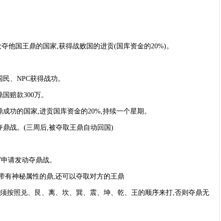
夺他国王鼎的国家,获得战败国的进贡(国库资金的20%)。
民、NPC获得战功。
国赔款300万。
成功的国家,进贡国库资金的20%,持续一个星期。
鼎战。(三周后,被夺取王鼎自动回国)
傅”申请发动夺鼎战。
带有神秘属性的鼎,还可以夺取对方的王鼎
必须按照兑、艮、离、坎、巽、震、坤、乾、王的顺序来打,否则夺鼎无