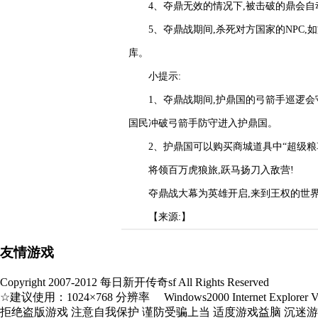
4、夺鼎无效的情况下,被击破的鼎会自
5、夺鼎战期间,杀死对方国家的NPC
库。
小提示:
1、夺鼎战期间,护鼎国的弓箭手巡逻会
国民冲破弓箭手防守进入护鼎国。
2、护鼎国可以购买商城道具中“超级粮草
将领百万虎狼旅,跃马扬刀入敌营!
夺鼎战大幕为英雄开启,来到王权的世界
【来源:】
友情游戏
Copyright 2007-2012 每日新开传奇sf All Rights Reserved
☆建议使用：1024×768 分辨率 Windows2000 Internet Explorer V5.
拒绝盗版游戏 注意自我保护 谨防受骗上当 适度游戏益脑 沉迷