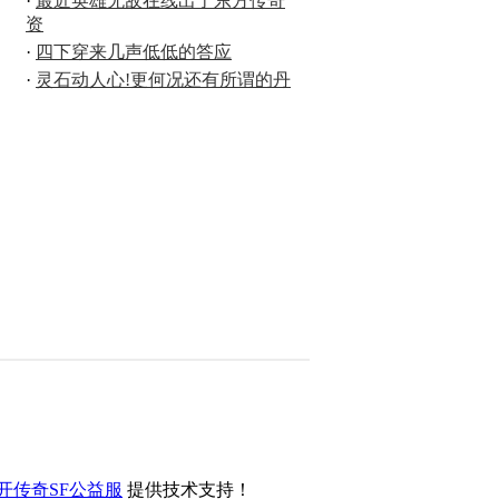
·
最近英雄无敌在线出了东方传奇
资
·
四下穿来几声低低的答应
·
灵石动人心!更何况还有所谓的丹
开传奇SF公益服
提供技术支持！