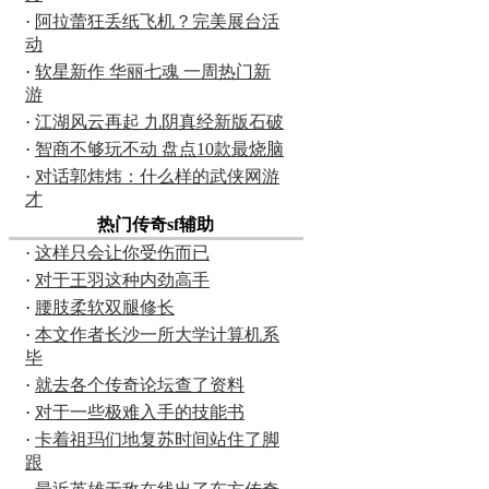
·
阿拉蕾狂丢纸飞机？完美展台活
动
·
软星新作 华丽七魂 一周热门新
游
·
江湖风云再起 九阴真经新版石破
·
智商不够玩不动 盘点10款最烧脑
·
对话郭炜炜：什么样的武侠网游
才
热门传奇sf辅助
·
这样只会让你受伤而已
·
对于王羽这种内劲高手
·
腰肢柔软双腿修长
·
本文作者长沙一所大学计算机系
毕
·
就去各个传奇论坛查了资料
·
对于一些极难入手的技能书
·
卡着祖玛们地复苏时间站住了脚
跟