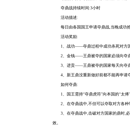
夺鼎战持续时间:3小时
活动描述:
每日由各国国王申请夺鼎战,当晚成功抢
活动奖励:
1、战功——夺鼎过程中成功杀死对方国
2、金钱——王鼎被夺的国家必须向夺鼎
3、进贡——王鼎被夺的国家每天向夺鼎
4、新王鼎没重新做好前都不能再申请夺
如何夺鼎:
1、国王需持“夺鼎虎符”向本国的“太
2、在夺鼎战中,不但可以夺取对方各种
3、在夺鼎战中,击破对方国家的鼎时,
效。