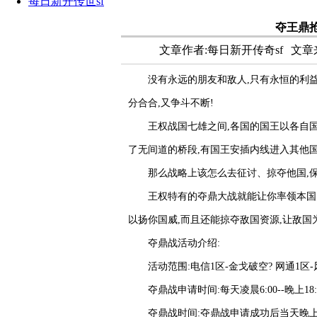
每日新开传世sf
夺王鼎
文章作者:每日新开传奇sf
文章来源
没有永远的朋友和敌人,只有永恒的利益
分合合,又争斗不断!
王权战国七雄之间,各国的国王以各自国
了无间道的桥段,有国王安插内线进入其他国
那么战略上该怎么去征讨、掠夺他国,
王权特有的夺鼎大战就能让你率领本国
以扬你国威,而且还能掠夺敌国资源,让敌国
夺鼎战活动介绍:
活动范围:电信1区-金戈破空? 网通1区
夺鼎战申请时间:每天凌晨6:00--晚上18:
夺鼎战时间:夺鼎战申请成功后当天晚上19