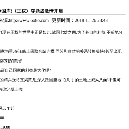
抢国库!《王权》夺鼎战激情开启
:http://www.6o8o.com
更新时间：2018-11-26 23:48
!现在王权的世界中正是如此,战国七雄之间,为了各自的利益,不断地分
家为重,在谋略上采取合纵连横,同盟和敌对的关系转换极快!甚至出现
家刺探情报!
保证自己国家的利益最大化呢?
的精兵强将直捣黄龙,深入敌国腹地!在对手的土地上威风八面!不但可
为你定期上供!
-风云乍起
00
:00