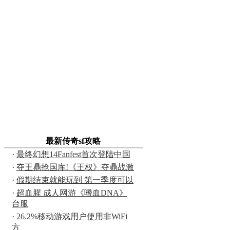
最新传奇sf攻略
·
最终幻想14Fanfest首次登陆中国
·
夺王鼎抢国库!《王权》夺鼎战激
·
假期结束就能玩到 第一季度可以
·
超血腥 成人网游《嗜血DNA》
台服
·
26.2%移动游戏用户使用非WiFi
方